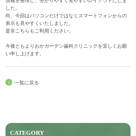
情報を整理し、分かりやすく見やすいレイアウトにしま
した。
虫歯の治療
尚、今回はパソコンだけではなくスマートフォンからの
根管治療
表示も見やすくいたしました。
是非こちらもご利用ください。
レーザー治療
今後ともよりおかガーデン歯科クリニックを宜しくお願
入れ歯
い申し上げます。
インプラント
お知らせ
一覧に戻る
NEWS
ブログ
CATEGORY