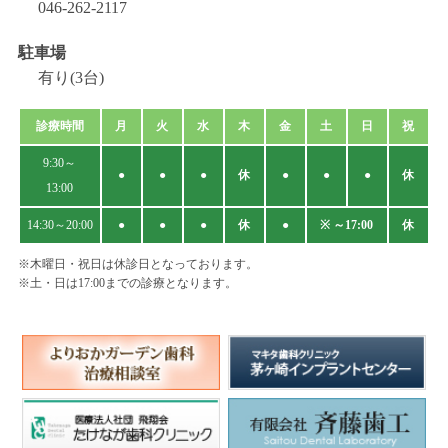
046-262-2117
駐車場
有り(3台)
診療時間
月
火
水
木
金
土
日
祝
9:30～
●
●
●
休
●
●
●
休
13:00
14:30～20:00
●
●
●
休
●
※ ～17:00
休
※木曜日・祝日は休診日となっております。
※土・日は17:00までの診療となります。