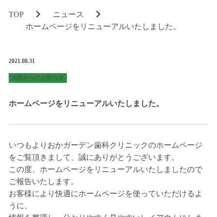
コロナウィルス対策
TOP
ニュース
ホームページをリニューアルいたしました。
滅菌について
診療科目
2021.08.31
MENU
当院からのお知らせ
定期検診とメインテナンス
ホームページをリニューアルいたしました。
銀歯を白く美しい歯に
ホワイトニング
いつもよりおかガーデン歯科クリニックのホームページ
小児歯科
をご覧頂きまして、誠にありがとうございます。
矯正歯科
この度、ホームページをリニューアルいたしましたので
ご報告いたします。
歯周病治療
お客様により快適にホームページを使っていただけるよ
うに、
マタニティ歯科