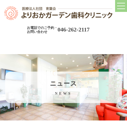
トップ
TOP
お電話でのご予約・
046-262-2117
当院について
お問い合わせ
CONCEPT
当院の診療コンセプト
院長紹介
院内ツアー
ニュース
院内設備
NEWS
アクセス
当院の取り組み
ABOUT