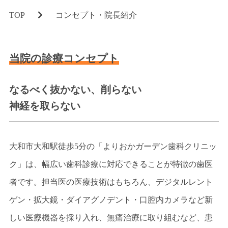
コロナウィルス対策
TOP
コンセプト・院長紹介
滅菌について
当院の診療コンセプト
診療科目
MENU
なるべく抜かない、削らない
定期検診とメインテナンス
神経を取らない
銀歯を白く美しい歯に
ホワイトニング
大和市大和駅徒歩5分の「よりおかガーデン歯科クリニッ
小児歯科
ク」は、幅広い歯科診療に対応できることが特徴の歯医
矯正歯科
者です。担当医の医療技術はもちろん、デジタルレント
歯周病治療
ゲン・拡大鏡・ダイアグノデント・口腔内カメラなど新
しい医療機器を採り入れ、無痛治療に取り組むなど、患
マタニティ歯科