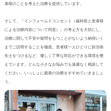
者様のことを考えた治療を提供しています。
虫歯の治療
根管治療
そして、「インフォームドコンセント（歯科医と患者様
レーザー治療
による治療内容について同意）」の考え方を大切にし、
治療に関して不安や疑問をもつことがないよう納得いく
入れ歯
までご説明することを徹底。患者様一人ひとりに担当衛
インプラント
生士をつけるなど、優しく丁寧な対応ができる環境を整
えています。どんな小さなお悩みでも遠慮なく相談して
お知らせ
NEWS
ください。いっしょに最善の治療をすすめていきましょ
ブログ
う。