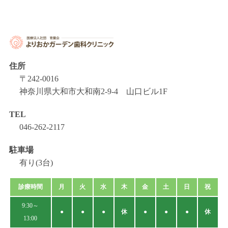
住所
〒242-0016
神奈川県大和市大和南2-9-4 山口ビル1F
TEL
046-262-2117
駐車場
有り(3台)
診療時間
月
火
水
木
金
土
日
祝
9:30～
●
●
●
休
●
●
●
休
13:00