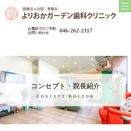
トップ
TOP
お電話でのご予約・
046-262-2117
当院について
お問い合わせ
CONCEPT
当院の診療コンセプト
院長紹介
院内ツアー
コンセプト・院長紹介
院内設備
CONCEPT/DOCTOR
アクセス
当院の取り組み
ABOUT