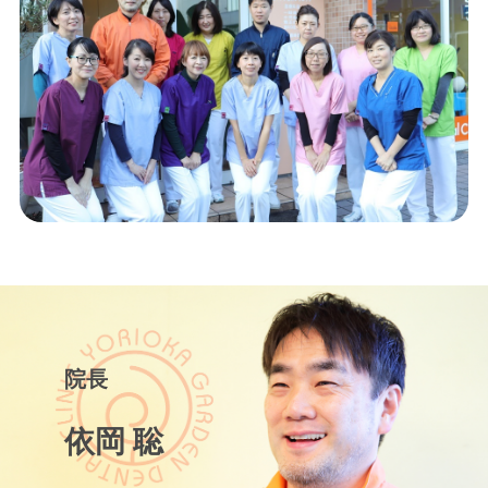
院長
依岡 聡