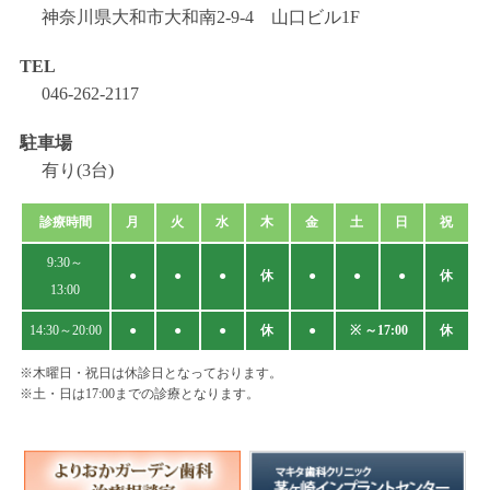
神奈川県大和市大和南2-9-4 山口ビル1F
TEL
046-262-2117
駐車場
有り(3台)
診療時間
月
火
水
木
金
土
日
祝
9:30～
●
●
●
休
●
●
●
休
13:00
14:30～20:00
●
●
●
休
●
※ ～17:00
休
※木曜日・祝日は休診日となっております。
※土・日は17:00までの診療となります。