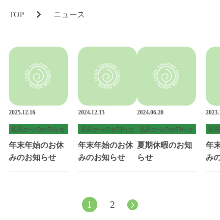
コロナウィルス対策
TOP
ニュース
滅菌について
診療科目
MENU
定期検診とメインテナンス
銀歯を白く美しい歯に
2025.12.16
2024.12.13
2024.06.20
2023.
ホワイトニング
医院からのお知らせ
医院からのお知らせ
医院からのお知らせ
医
年末年始のお休
年末年始のお休
夏期休暇のお知
年
小児歯科
みのお知らせ
みのお知らせ
らせ
み
矯正歯科
歯周病治療
1
2
マタニティ歯科