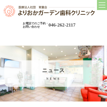
トップ
TOP
お電話でのご予約・
046-262-2117
当院について
お問い合わせ
CONCEPT
当院の診療コンセプト
院長紹介
院内ツアー
ニュース
院内設備
NEWS
アクセス
当院の取り組み
ABOUT