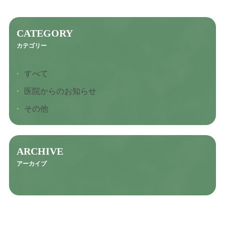
虫歯の治療
CATEGORY
根管治療
カテゴリー
レーザー治療
すべて
入れ歯
医院からのお知らせ
インプラント
その他
お知らせ
NEWS
ARCHIVE
アーカイブ
ブログ