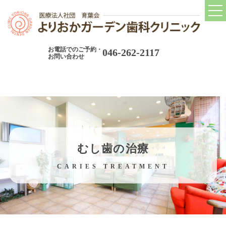
トップ
TOP
お電話でのご予約・
046-262-2117
当院について
お問い合わせ
CONCEPT
当院の診療コンセプト
院長紹介
院内ツアー
むし歯の治療
院内設備
CARIES TREATMENT
アクセス
当院の取り組み
ABOUT