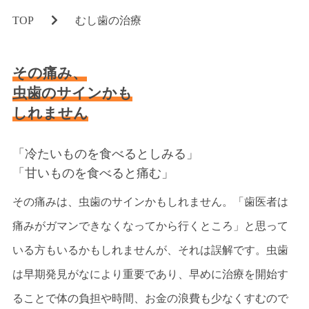
コロナウィルス対策
TOP
むし歯の治療
滅菌について
その痛み、
診療科目
虫歯のサインかも
MENU
しれません
定期検診とメインテナンス
銀歯を白く美しい歯に
「冷たいものを食べるとしみる」
「甘いものを食べると痛む」
ホワイトニング
その痛みは、虫歯のサインかもしれません。「歯医者は
小児歯科
痛みがガマンできなくなってから行くところ」と思って
矯正歯科
いる方もいるかもしれませんが、それは誤解です。虫歯
歯周病治療
は早期発見がなにより重要であり、早めに治療を開始す
マタニティ歯科
ることで体の負担や時間、お金の浪費も少なくすむので