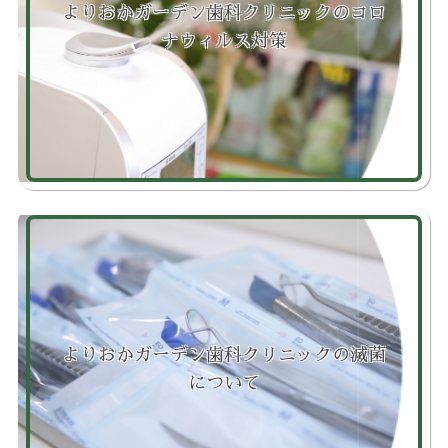
よりおかガーデン歯科クリニックのコロ
虫歯の治療
ナウィルス対策
根管治療
レーザー治療
入れ歯
インプラント
お知らせ
NEWS
ブログ
よりおかガーデン歯科クリニックの滅菌
について