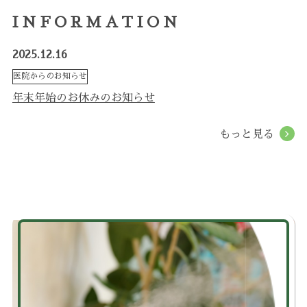
コロナウィルス対策
INFORMATION
滅菌について
2025.12.16
医院からのお知らせ
診療科目
年末年始のお休みのお知らせ
MENU
定期検診とメインテナンス
もっと見る
銀歯を白く美しい歯に
ホワイトニング
小児歯科
矯正歯科
歯周病治療
マタニティ歯科