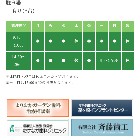
駐車場
有り(3台)
診療時間
月
火
水
木
金
土
日
祝
9:30～
●
●
●
休
●
●
●
休
13:00
14:30～
●
●
●
休
●
※ ～17:00
休
20:00
※木曜日・祝日は休診日となっております。
※土・日は17:00までの診療となります。