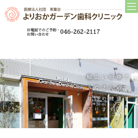
トップ
TOP
お電話でのご予約・
046-262-2117
当院について
お問い合わせ
CONCEPT
当院の診療コンセプト
院長紹介
幅広い治療で
院内ツアー
みなさんの
院内設備
お口の健康を
アクセス
守ります。
当院の取り組み
ABOUT