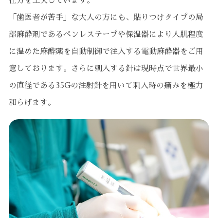
仕方を工夫しています。
「歯医者が苦手」な大人の方にも、貼りつけタイプの局
部麻酔剤であるペンレステープや保温器により人肌程度
に温めた麻酔薬を自動制御で注入する電動麻酔器をご用
意しております。さらに刺入する針は現時点で世界最小
の直径である35Gの注射針を用いて刺入時の痛みを極力
和らげます。